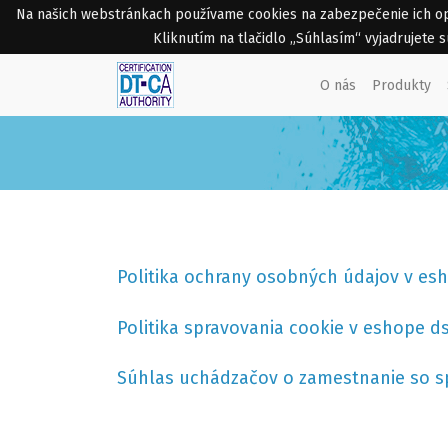
Na našich webstránkach používame cookies na zabezpečenie ich opti
Kliknutím na tlačidlo „Súhlasím“ vyjadrujete
O nás
Produkty
Politika ochrany osobných údajov v es
Politika spravovania cookie v eshope d
Súhlas uchádzačov o zamestnanie so 