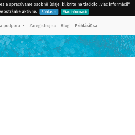
a spracúvame osobné údaje, kliknite na tlačidlo „Viac informácií“.
webstránke aktívne.
Súhlasím
Viac informácií
ka podpora
Zaregistruj sa
Blog
Prihlásiť sa