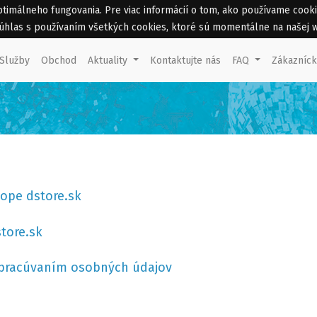
málneho fungovania. Pre viac informácií o tom, ako používame cookies 
 súhlas s používaním všetkých cookies, ktoré sú momentálne na našej 
Služby
Obchod
Aktuality
Kontaktujte nás
FAQ
Zákazníc
hope dstore.sk
store.sk
spracúvaním osobných údajov