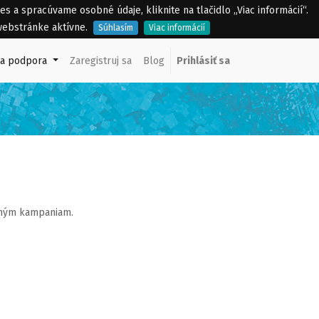
a spracúvame osobné údaje, kliknite na tlačidlo „Viac informácií“.
webstránke aktívne.
Súhlasím
Viac informácií
ka podpora
Zaregistruj sa
Blog
Prihlásiť sa
ačným kampaniam.