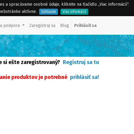
a spracúvame osobné údaje, kliknite na tlačidlo „Viac informácií“.
webstránke aktívne.
Súhlasím
Viac informácií
ka podpora
Zaregistruj sa
Blog
Prihlásiť sa
e si ešte
zaregistrovaný?
Registruj sa tu
anie produktov je potrebné
prihlásiť sa
!