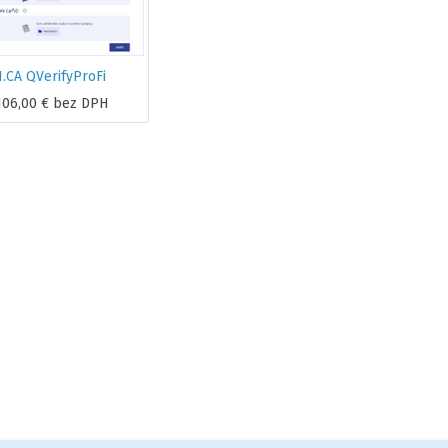
I.CA QVerifyProFi
106,00
€
bez DPH