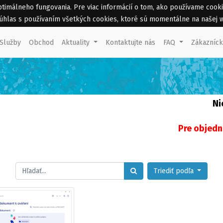
málneho fungovania. Pre viac informácií o tom, ako používame cookies 
 súhlas s používaním všetkých cookies, ktoré sú momentálne na našej 
Služby
Obchod
Aktuality
Kontaktujte nás
FAQ
Zákazníc
Ni
Pre objedn
Triediť podľa