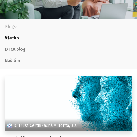
Blogs:
Všetko
DTCA blog
Náš tím
D. Trust Certifikačná Autorita, a.s.