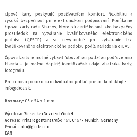
Čipové karty poskytujú používateľom komfort, flexibilitu a
vysokú bezpečnosť pri elektronickom podpisovaní. Ponúkame
čipové karty radu Starcos, ktoré sú certifikované ako bezpečný
prostriedok na vytváranie kvalifikovaného elektronického
podpisu (QESCD) a sú nevyhnutné pre vytváranie tzv.
kvalifikovaného elektronického podpisu podľa nariadenia eIDAS.
Čipovú kartu je možné vybaviť ľubovoľnou potlačou podľa želania
klienta – je možné doplniť identifikačné údaje vlastníka karty,
fotografiu.
Pre cenovú ponuku na individuálnu potlač prosím kontaktujte
info@dtca.sk.
Rozmery:
85 x 54 x 1 mm
Výrobca:
Giesecke+Devrient GmbH
Adresa:
Prinzregentenstraße 161, 81677 Munich, Germany
E-mail:
info@gi-de.com
EAN: