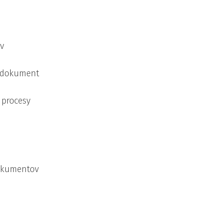
 v
y dokument
 procesy
dokumentov