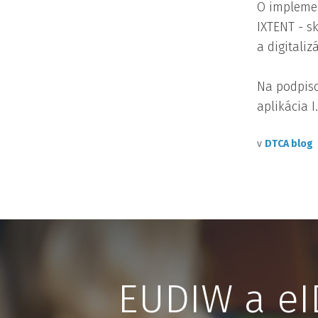
O implemen
IXTENT - s
a digitaliz
Na podpiso
aplikácia 
v
DTCA blog
EUDIW a eI