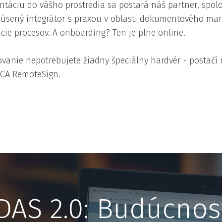
táciu do vášho prostredia sa postará náš partner, spol
kúsený integrátor s praxou v oblasti dokumentového m
ácie procesov. A onboarding? Ten je plne online.
vanie nepotrebujete žiadny špeciálny hardvér - postačí
I.CA RemoteSign.
DAS 2.0: Budúcnos