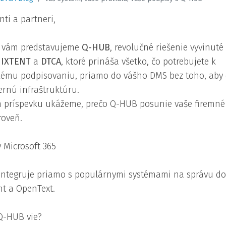
nti a partneri,
u vám predstavujeme
Q-HUB
, revolučné riešenie vyvinuté
i
IXTENT
a
DTCA
, ktoré prináša všetko, čo potrebujete k
ckému podpisovaniu, priamo do vášho DMS bez toho, ab
ternú infraštruktúru.
 príspevku ukážeme, prečo Q-HUB posunie vaše firemné
roveň.
 Microsoft 365
integruje priamo s populárnymi systémami na správu 
nt a OpenText.
Q-HUB vie?