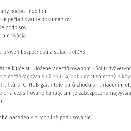
ovaný podpis mobilom
ické pečiatkovanie dokumentov
ie podpisov
 archivácia
a úroveň bezpečnosti a súlad s eIDAS
vátne kľúče sú uložené v certifikovanom HSM u dvôvery
eľa certifikačných služieb I.CA, dokument samotný nikd
štruktúru. Q-HUB garantuje plnú zhodu s nariadením eI
bieha cez šifrované kanály, čím je zabezpečená najvyšši
i.
hé nasadenie a mobilné podpisovanie