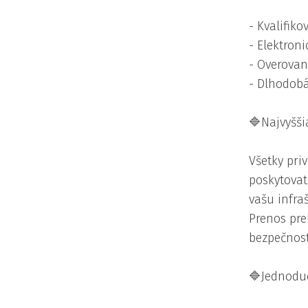
- Kvalifik
- Elektron
- Overovan
- Dlhodobá
🔷
Najvyšši
Všetky pri
poskytovat
vašu infra
Prenos pre
bezpečnost
🔷J
ednoduc