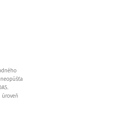
hodného
y neopúšťa
DAS.
a úroveň