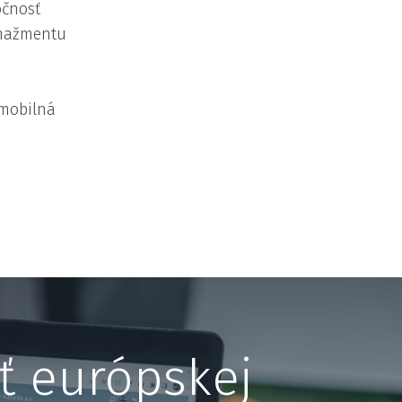
očnosť
anažmentu
 mobilná
ť európskej