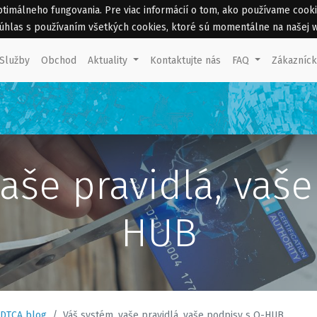
málneho fungovania. Pre viac informácií o tom, ako používame cookies 
 súhlas s používaním všetkých cookies, ktoré sú momentálne na našej 
Služby
Obchod
Aktuality
Kontaktujte nás
FAQ
Zákazníc
aše pravidlá, vaš
HUB
DTCA blog
Váš systém, vaše pravidlá, vaše podpisy s Q-HUB