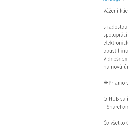
Vážení klie
s radosťo
spoluprác
elektroni
opustil in
V dnešnom
na novú ú
🔷
Priamo v
Q-HUB sa 
- SharePoi
Čo všetko 