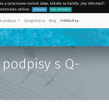
a spracúvame osobné údaje, kliknite na tlačidlo „Viac informácií“.
webstránke aktívne.
Súhlasím
Viac informácií
ka podpora
Zaregistruj sa
Blog
Prihlásiť sa
e podpisy s Q-