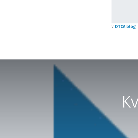
v
DTCA blog
Kv