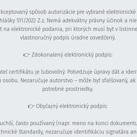
kceptovaný spôsob autorizácie pre vybrané elektronické
hlášky 511/2022 Z.z. Nemá adekvátny právny účinok a ni
ť na elektronické podania, pri ktorých musí byť v listinn
vlastnoručný podpis úradne osvedčený.
👉 Zdokonalený elektronický podpis:
teľ certifikátu je ľubovoľný. Potvrdzuje úpravy dát a ident
 osobu. Nezaručuje autorstvo – môže byť sfalšovaný, ak
potrebné prostriedky.
👉 Obyčajný elektronický podpis:
uchší, často používaný (napr. meno na konci dokumentu
chnické štandardy, nezaručuje identifikáciu signatára ani