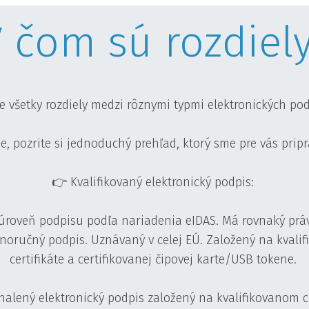
 čom sú rozdiel
e všetky rozdiely medzi rôznymi typmi elektronických po
e, pozrite si jednoduchý prehľad, ktorý sme pre vás pripr
👉 Kvalifikovaný elektronický podpis:
 úroveň podpisu podľa nariadenia eIDAS. Má rovnaký prá
tnoručný podpis. Uznávaný v celej EÚ. Založený na kvali
certifikáte a certifikovanej čipovej karte/USB tokene.
alený elektronický podpis založený na kvalifikovanom ce