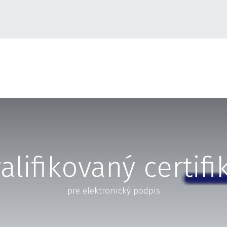
alifikovaný certifi
pre elektronický podpis