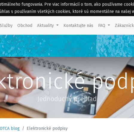
málneho fungovania. Pre viac informácií o tom, ako používame cookies 
 súhlas s používaním všetkých cookies, ktoré sú momentálne na našej 
Služby
Obchod
Aktuality
Kontaktujte nás
FAQ
Zákazníc
ktronické pod
Jednoduchý prehľad
DTCA blog
Elektronické podpisy