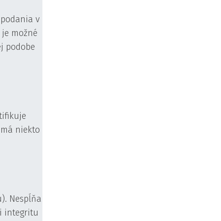
 podania v
e je možné
ej podobe
ifikuje
 má niekto
). Nespĺňa
 integritu