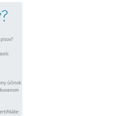
y?
dpisov?
avili:
vny účinok
fikovanom
rtifikáte: