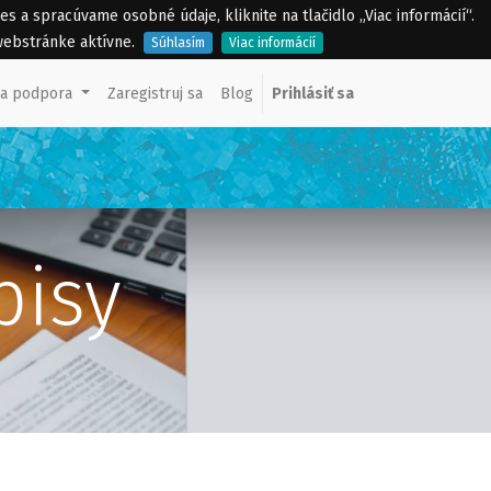
a spracúvame osobné údaje, kliknite na tlačidlo „Viac informácií“.
webstránke aktívne.
Súhlasím
Viac informácií
ka podpora
Zaregistruj sa
Blog
Prihlásiť sa
pisy