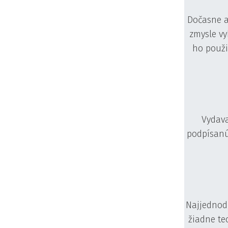
Dočasne a
zmysle vy
ho použi
Vydava
podpísanú
Najjednod
žiadne te