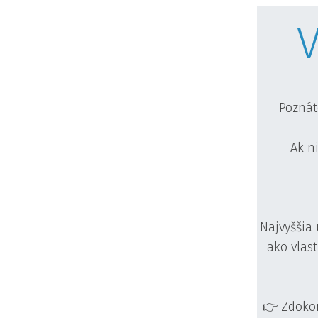
V
Poznát
Ak ni
Najvyššia
ako vlas
👉 Zdokon